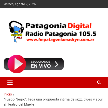
Saltar
viernes, agosto 7, 2026
al
contenido
Radio Patagonia 105.5
FM Patagonia Madryn
Inicio
“Fuego Negro”: llega una propuesta íntima de jazz, blues y soul
al Teatro del Muelle