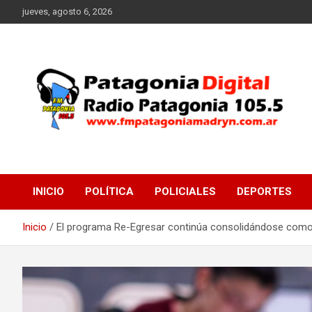
Saltar
jueves, agosto 6, 2026
al
contenido
Radio Patagonia 105.5
FM Patagonia Madryn
INICIO
POLÍTICA
POLICIALES
DEPORTES
Inicio
El programa Re-Egresar continúa consolidándose como 