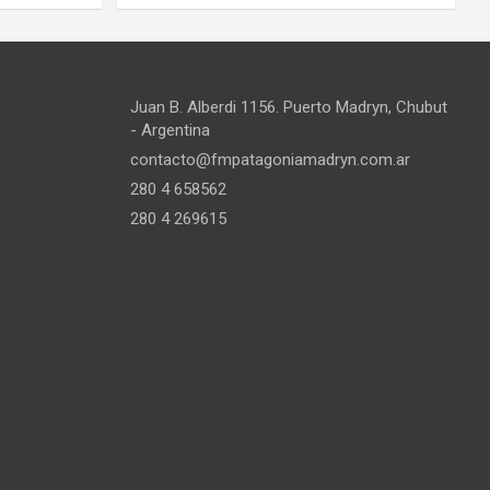
Juan B. Alberdi 1156. Puerto Madryn, Chubut
- Argentina
contacto@fmpatagoniamadryn.com.ar
280 4 658562
280 4 269615