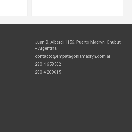
Juan B. Alberdi 1156. Puerto Madryn, Chubut
- Argentina
contacto@fmpatagoniamadryn.com.ar
280 4 658562
280 4 269615