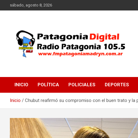
Saltar
sábado, agosto 8, 2026
al
contenido
Radio Patagonia 105.5
FM Patagonia Madryn
INICIO
POLÍTICA
POLICIALES
DEPORTES
Inicio
Chubut reafirmó su compromiso con el buen trato y la