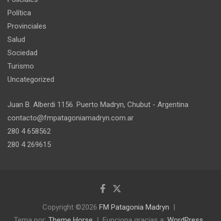
Política
Provinciales
Salud
Sociedad
Turismo
Uncategorized
Juan B. Alberdi 1156. Puerto Madryn, Chubut - Argentina
contacto@fmpatagoniamadryn.com.ar
280 4 658562
280 4 269615
Copyright ©2026
FM Patagonia Madryn
Tema por:
Theme Horse
Funciona gracias a:
WordPress