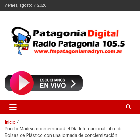
Saltar
viernes, agosto 7, 2026
al
contenido
Radio Patagonia 105.5
FM Patagonia Madryn
Inicio
Puerto Madryn conmemorará el Día Internacional Libre de
Bolsas de Plástico con una jornada de concientización