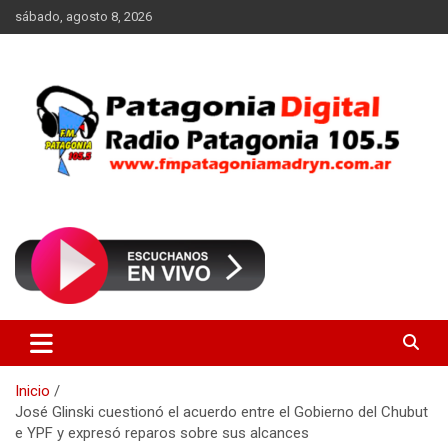
Saltar
sábado, agosto 8, 2026
al
contenido
Radio Patagonia 105.5
FM Patagonia Madryn
Inicio
José Glinski cuestionó el acuerdo entre el Gobierno del Chubut
e YPF y expresó reparos sobre sus alcances