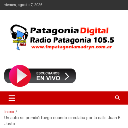
Saltar
viernes, agosto 7, 2026
al
contenido
Radio Patagonia 105.5
FM Patagonia Madryn
Inicio
Un auto se prendió fuego cuando circulaba por la calle Juan B.
Justo