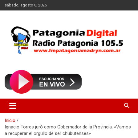
Saltar
sábado, agosto 8, 2026
al
contenido
Radio Patagonia 105.5
FM Patagonia Madryn
Inicio
Ignacio Torres juró como Gobernador de la Provincia: «Vamos
a recuperar el orgullo de ser chubutenses»