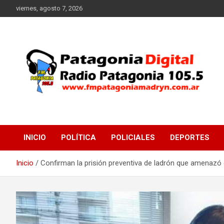
Saltar
viernes, agosto 7, 2026
al
contenido
Radio Patagonia 105.5
FM Patagonia Madryn
INICIO
POLÍTICA
POLICIALES
DEPORTES
Inicio
Confirman la prisión preventiva de ladrón que amenazó