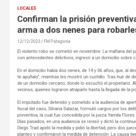
LOCALES
Confirman la prisión preventi
arma a dos nenes para robarle
12/12/2023
FM Patagonia
El violento robo se cometió en noviembre. La mañana del jue
con antecedentes delictivos, ingresó a un domicilio sobre 
En el domicilio había dos nenes, de 14 y 06 años, que, al d
te apuñalo”, mientras les mostró un cuchillo. Tras huir de 
de un domicilio cercano, donde lo escuchó el propietario. Al
vecinos, quienes lograron atraparlo hasta la llegada de la pol
El imputado fue detenido y sometido a la audiencia de apert
fiscal del caso, Silvana Salazar, formuló cargos por los deli
preventiva, la cual fue concedida por la jueza Yamila Flores.
Días pasados, en una audiencia se revisó y dictó la continui
Diego Trad apeló la medida y pidió la libertad, pero dos jue
planteo y confirmaron la medida de detención. La causa tie