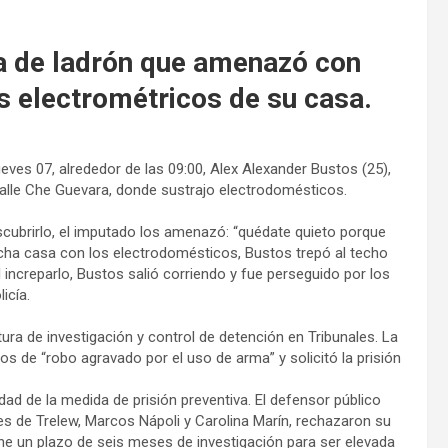
va de ladrón que amenazó con
s electrométricos de su casa.
ves 07, alrededor de las 09:00, Alex Alexander Bustos (25),
calle Che Guevara, donde sustrajo electrodomésticos.
escubrirlo, el imputado los amenazó: “quédate quieto porque
dicha casa con los electrodomésticos, Bustos trepó al techo
 increparlo, Bustos salió corriendo y fue perseguido por los
icía.
ura de investigación y control de detención en Tribunales. La
tos de “robo agravado por el uso de arma” y solicitó la prisión
dad de la medida de prisión preventiva. El defensor público
ces de Trelew, Marcos Nápoli y Carolina Marín, rechazaron su
ne un plazo de seis meses de investigación para ser elevada