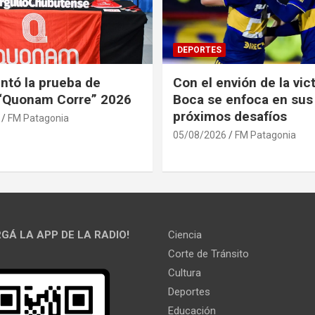
DEPORTES
ntó la prueba de
Con el envión de la vict
 “Quonam Corre” 2026
Boca se enfoca en sus
próximos desafíos
FM Patagonia
05/08/2026
FM Patagonia
GÁ LA APP DE LA RADIO!
Ciencia
Corte de Tránsito
Cultura
Deportes
Educación