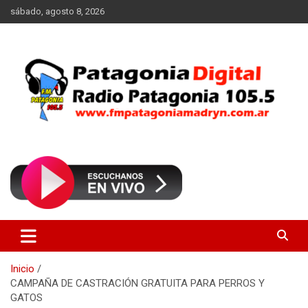
Saltar
sábado, agosto 8, 2026
al
contenido
Radio Patagonia 105.5
FM Patagonia Madryn
Inicio
CAMPAÑA DE CASTRACIÓN GRATUITA PARA PERROS Y
GATOS