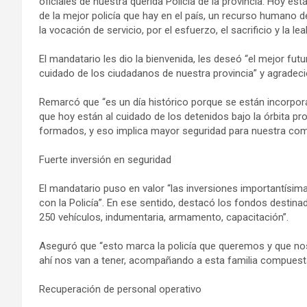
oficiales de nuestra querida Policía de la provincia. Hoy e
de la mejor policía que hay en el país, un recurso humano
la vocación de servicio, por el esfuerzo, el sacrificio y la l
El mandatario les dio la bienvenida, les deseó “el mejor fut
cuidado de los ciudadanos de nuestra provincia” y agradeci
Remarcó que “es un día histórico porque se están incorpora
que hoy están al cuidado de los detenidos bajo la órbita pro
formados, y eso implica mayor seguridad para nuestra com
Fuerte inversión en seguridad
El mandatario puso en valor “las inversiones importantís
con la Policía”. En ese sentido, destacó los fondos destin
250 vehículos, indumentaria, armamento, capacitación”.
Aseguró que “esto marca la policía que queremos y que no
ahí nos van a tener, acompañando a esta familia compuesta
Recuperación de personal operativo