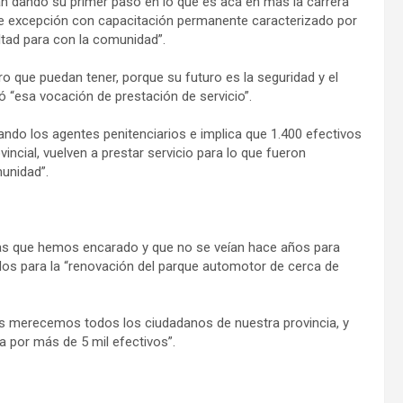
stán dando su primer paso en lo que es acá en más la carrera
 de excepción con capacitación permanente caracterizado por
ealtad para con la comunidad”.
uro que puedan tener, porque su futuro es la seguridad y el
ó “esa vocación de prestación de servicio”.
ndo los agentes penitenciarios e implica que 1.400 efectivos
vincial, vuelven a prestar servicio para lo que fueron
unidad”.
imas que hemos encarado y que no se veían hace años para
ados para la “renovación del parque automotor de cerca de
s merecemos todos los ciudadanos de nuestra provincia, y
 por más de 5 mil efectivos”.