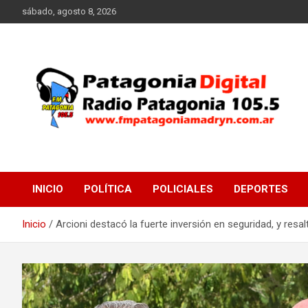
Saltar
sábado, agosto 8, 2026
al
contenido
Radio Patagonia 105.5
FM Patagonia Madryn
INICIO
POLÍTICA
POLICIALES
DEPORTES
Inicio
Arcioni destacó la fuerte inversión en seguridad, y re