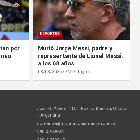
DEPORTES
tan por
Murió Jorge Messi, padre y
orneo
representante de Lionel Messi,
a los 68 años
08/08/2026
FM Patagonia
Juan B. Alberdi 1156. Puerto Madryn, Chubut
- Argentina
contacto@fmpatagoniamadryn.com.ar
280 4 658562