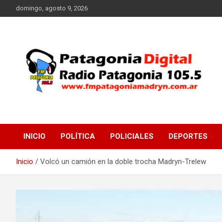
Saltar
domingo, agosto 9, 2026
al
contenido
Radio Patagonia 105.5
FM Patagonia Madryn
INICIO
POLÍTICA
POLICIALES
DEPORTES
Inicio
Volcó un camión en la doble trocha Madryn-Trelew