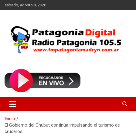
Saltar
sábado, agosto 8, 2026
al
contenido
Radio Patagonia 105.5
FM Patagonia Madryn
Inicio
El Gobierno del Chubut continúa impulsando el turismo de
cruceros