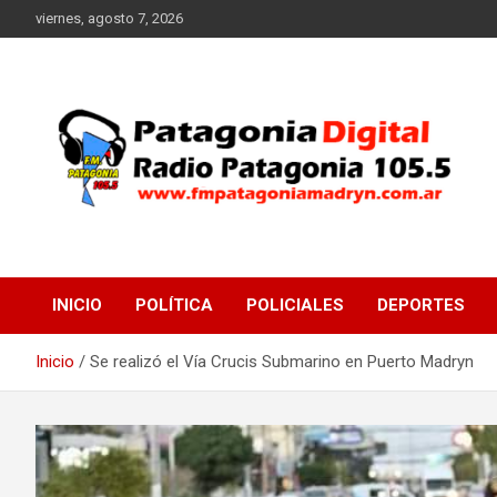
Saltar
viernes, agosto 7, 2026
al
contenido
Radio Patagonia 105.5
FM Patagonia Madryn
INICIO
POLÍTICA
POLICIALES
DEPORTES
Inicio
Se realizó el Vía Crucis Submarino en Puerto Madryn