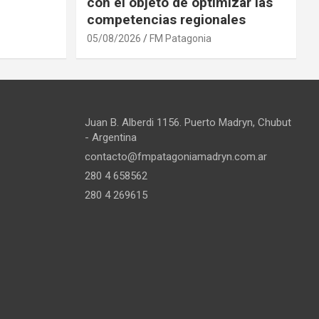
con el objeto de optimizar las
competencias regionales
05/08/2026
FM Patagonia
Juan B. Alberdi 1156. Puerto Madryn, Chubut
- Argentina
contacto@fmpatagoniamadryn.com.ar
280 4 658562
280 4 269615