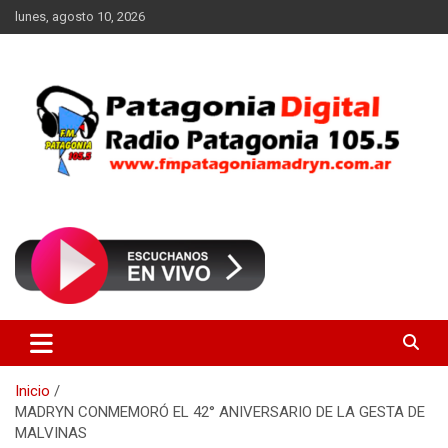
Saltar
lunes, agosto 10, 2026
al
contenido
Radio Patagonia 105.5
FM Patagonia Madryn
Inicio
MADRYN CONMEMORÓ EL 42° ANIVERSARIO DE LA GESTA DE
MALVINAS