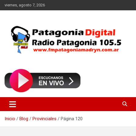
Saltar
viernes, agosto 7, 2026
al
contenido
Radio Patagonia 105.5
FM Patagonia Madryn
Inicio
Blog
Provinciales
Página 120