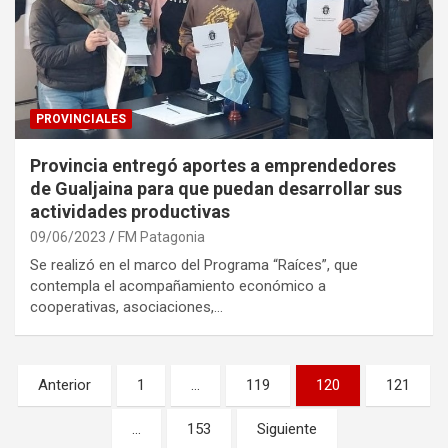
PROVINCIALES
Provincia entregó aportes a emprendedores
de Gualjaina para que puedan desarrollar sus
actividades productivas
09/06/2023
FM Patagonia
Se realizó en el marco del Programa “Raíces”, que
contempla el acompañamiento económico a
cooperativas, asociaciones,…
Paginación
Anterior
1
…
119
120
121
de
…
153
Siguiente
entradas