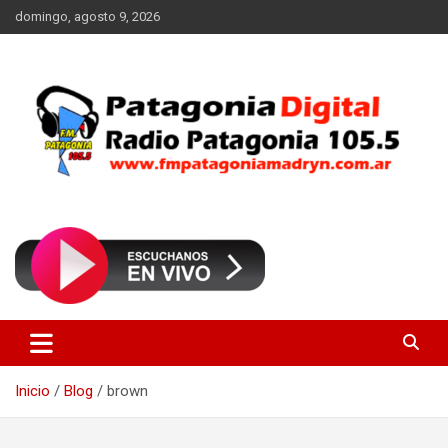
Saltar
domingo, agosto 9, 2026
al
contenido
Radio Patagonia 105.5
FM Patagonia Madryn
Inicio
Blog
brown