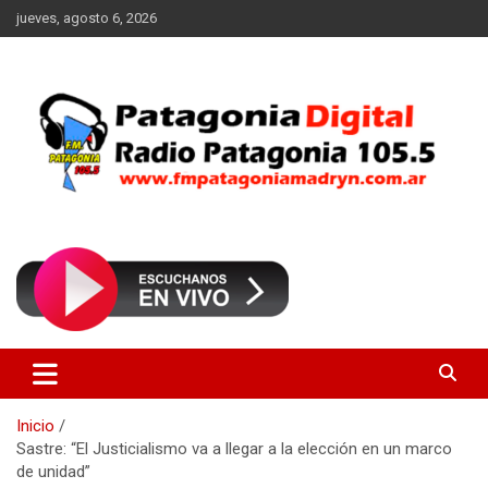
Saltar
jueves, agosto 6, 2026
al
contenido
Radio Patagonia 105.5
FM Patagonia Madryn
Inicio
Sastre: “El Justicialismo va a llegar a la elección en un marco
de unidad”