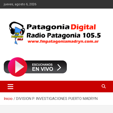
Saltar
jueves, agosto 6, 2026
al
contenido
Radio Patagonia 105.5
FM Patagonia Madryn
Inicio
DIVISION P. INVESTIGACIONES PUERTO MADRYN