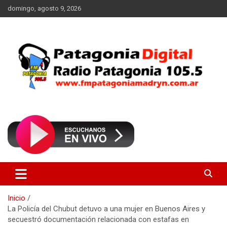
Saltar
domingo, agosto 9, 2026
al
contenido
Radio Patagonia 105.5
FM Patagonia Madryn
Inicio
La Policía del Chubut detuvo a una mujer en Buenos Aires y
secuestró documentación relacionada con estafas en