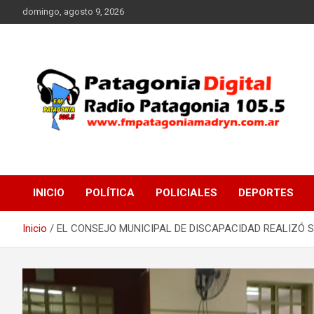
Saltar
domingo, agosto 9, 2026
al
contenido
Radio Patagonia 105.5
FM Patagonia Madryn
INICIO
POLÍTICA
POLICIALES
DEPORTES
Inicio
EL CONSEJO MUNICIPAL DE DISCAPACIDAD REALIZÓ