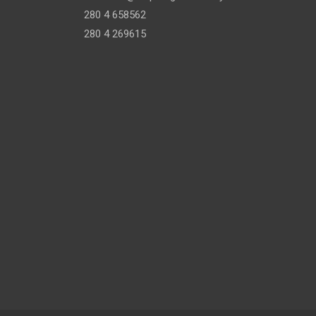
280 4 658562
280 4 269615