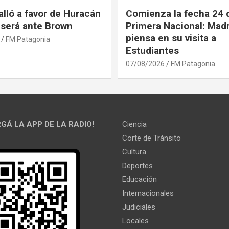
alló a favor de Huracán
Comienza la fecha 24 d
l será ante Brown
Primera Nacional: Mad
piensa en su visita a
FM Patagonia
Estudiantes
07/08/2026
FM Patagonia
GÁ LA APP DE LA RADIO!
Ciencia
Corte de Tránsito
Cultura
Deportes
Educación
Internacionales
Judiciales
Locales