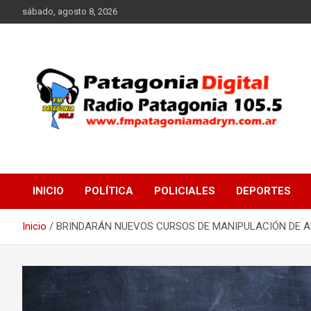
Saltar
sábado, agosto 8, 2026
al
contenido
Radio Patagonia 105.5
FM Patagonia Madryn
INICIO
POLÍTICA
POLICIALES
DEPORTES
Inicio
BRINDARÁN NUEVOS CURSOS DE MANIPULACIÓN DE 