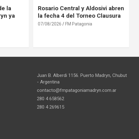
e la
Rosario Central y Aldosivi abren
ryn ya
la fecha 4 del Torneo Clausura
07/08/2026
FM Patagonia
Juan B. Alberdi 1156. Puerto Madryn, Chubut
- Argentina
contacto@fmpatagoniamadryn.com.ar
280 4 658562
280 4 269615