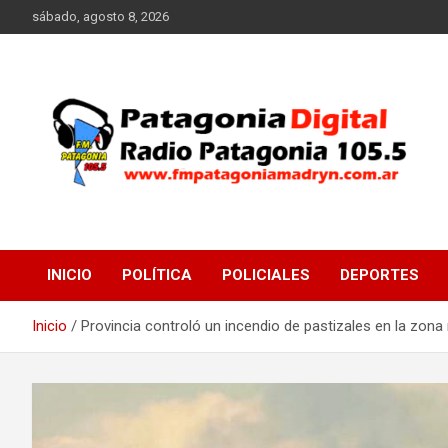
Saltar
sábado, agosto 8, 2026
al
contenido
Radio Patagonia 105.5
FM Patagonia Madryn
INICIO
POLÍTICA
POLICIALES
DEPORTES
Inicio
Provincia controló un incendio de pastizales en la zon