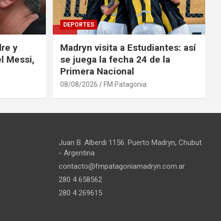
DEPORTES
re y
Madryn visita a Estudiantes: así
l Messi,
se juega la fecha 24 de la
Primera Nacional
08/08/2026
FM Patagonia
Juan B. Alberdi 1156. Puerto Madryn, Chubut
- Argentina
contacto@fmpatagoniamadryn.com.ar
280 4 658562
280 4 269615