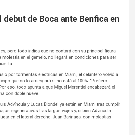
l debut de Boca ante Benfica en
s, pero todo indica que no contará con su principal figura
a molestia en el gemelo, no llegará en condiciones para ser
cierta.
asio por tormentas eléctricas en Miami, el delantero volvió a
cipó que no lo arriesgará si no está al 100%: “Prefiero
. Por eso, todo apunta a que Miguel Merentiel encabezará el
ma con doble nueve.
Luis Advíncula y Lucas Blondel ya están en Miami tras cumplir
os regenerativos tras largos viajes y, si bien Advíncula
 lugar en el lateral derecho. Juan Barinaga, con molestias