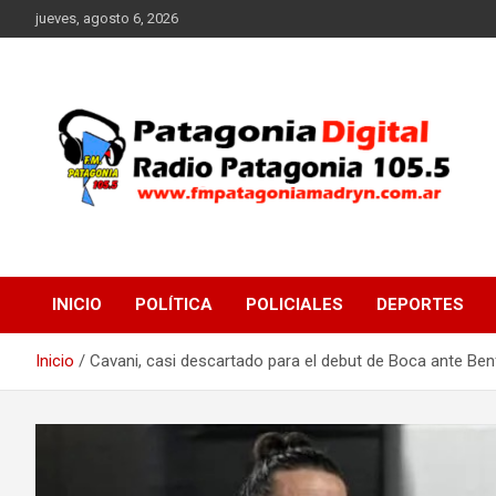
Saltar
jueves, agosto 6, 2026
al
contenido
Radio Patagonia 105.5
FM Patagonia Madryn
INICIO
POLÍTICA
POLICIALES
DEPORTES
Inicio
Cavani, casi descartado para el debut de Boca ante Ben