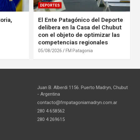
DEPORTES
oria,
El Ente Patagónico del Deporte
delibera en la Casa del Chubut
con el objeto de optimizar las
competencias regionales
05/08/2026
FM Patagonia
Juan B. Alberdi 1156. Puerto Madryn, Chubut
- Argentina
contacto@fmpatagoniamadryn.com.ar
280 4 658562
280 4 269615