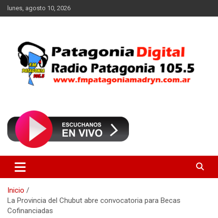
Saltar
lunes, agosto 10, 2026
al
contenido
Radio Patagonia 105.5
FM Patagonia Madryn
Inicio
La Provincia del Chubut abre convocatoria para Becas
Cofinanciadas