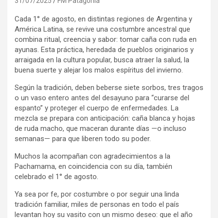
31/07/2025
FM Patagonia
Cada 1° de agosto, en distintas regiones de Argentina y
América Latina, se revive una costumbre ancestral que
combina ritual, creencia y sabor: tomar caña con ruda en
ayunas. Esta práctica, heredada de pueblos originarios y
arraigada en la cultura popular, busca atraer la salud, la
buena suerte y alejar los malos espíritus del invierno.
Según la tradición, deben beberse siete sorbos, tres tragos
o un vaso entero antes del desayuno para “curarse del
espanto” y proteger el cuerpo de enfermedades. La
mezcla se prepara con anticipación: caña blanca y hojas
de ruda macho, que maceran durante días —o incluso
semanas— para que liberen todo su poder.
Muchos la acompañan con agradecimientos a la
Pachamama, en coincidencia con su día, también
celebrado el 1° de agosto.
Ya sea por fe, por costumbre o por seguir una linda
tradición familiar, miles de personas en todo el país
levantan hoy su vasito con un mismo deseo: que el año