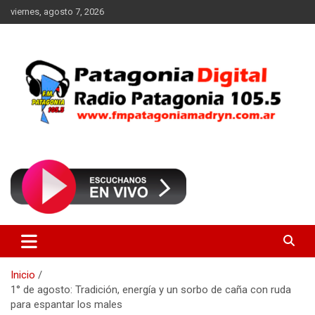
Saltar
viernes, agosto 7, 2026
al
contenido
Radio Patagonia 105.5
FM Patagonia Madryn
Inicio
1° de agosto: Tradición, energía y un sorbo de caña con ruda
para espantar los males