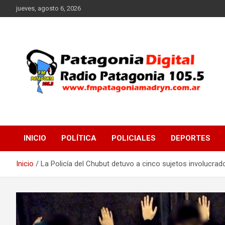
Saltar
jueves, agosto 6, 2026
al
contenido
Radio Patagonia 105.5
FM Patagonia Madryn
INICIO
POLÍTICA
POLICIALES
DEPORTES
Inicio
La Policía del Chubut detuvo a cinco sujetos involucrad