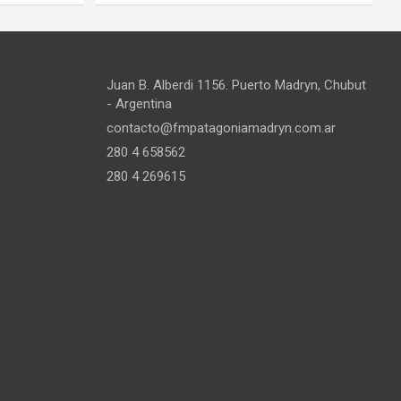
Juan B. Alberdi 1156. Puerto Madryn, Chubut
- Argentina
contacto@fmpatagoniamadryn.com.ar
280 4 658562
280 4 269615