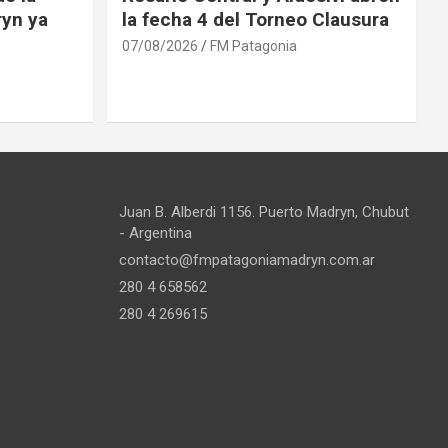
ryn ya
la fecha 4 del Torneo Clausura
07/08/2026
FM Patagonia
Juan B. Alberdi 1156. Puerto Madryn, Chubut
- Argentina
contacto@fmpatagoniamadryn.com.ar
280 4 658562
280 4 269615