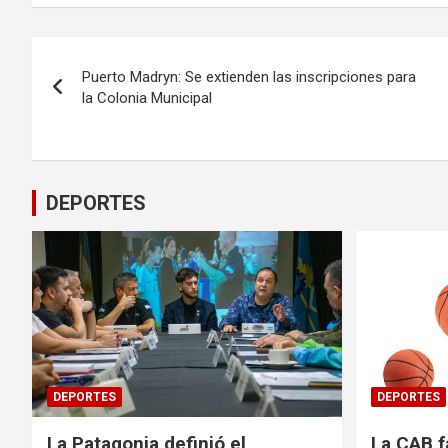
Navegación
Puerto Madryn: Se extienden las inscripciones para
de
la Colonia Municipal
entradas
DEPORTES
DEPORTES
DEPORTES
La Patagonia definió el
La CAB f