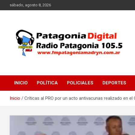
Saltar
sábado, agosto 8, 2026
al
contenido
Radio Patagonia 105.5
FM Patagonia Madryn
INICIO
POLÍTICA
POLICIALES
DEPORTES
Inicio
Críticas al PRO por un acto antivacunas realizado en e