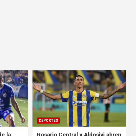
DEPORTES
e la
Rosario Central y Aldosivi abren