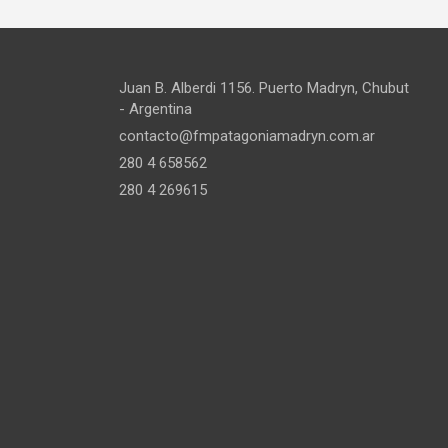
Juan B. Alberdi 1156. Puerto Madryn, Chubut
- Argentina
contacto@fmpatagoniamadryn.com.ar
280 4 658562
280 4 269615