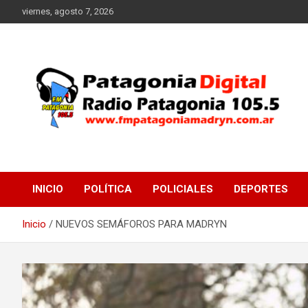
Saltar
viernes, agosto 7, 2026
al
contenido
Radio Patagonia 105.5
FM Patagonia Madryn
INICIO
POLÍTICA
POLICIALES
DEPORTES
Inicio
NUEVOS SEMÁFOROS PARA MADRYN