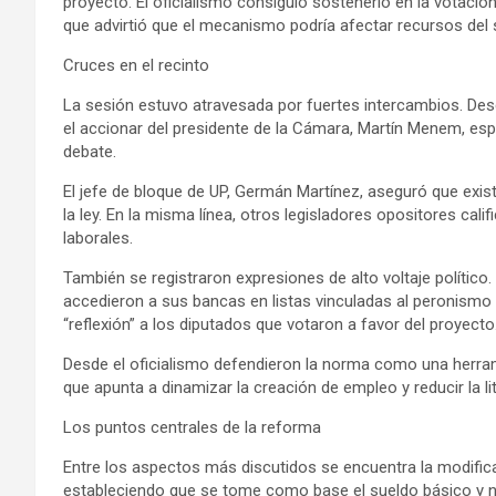
proyecto. El oficialismo consiguió sostenerlo en la votación
que advirtió que el mecanismo podría afectar recursos del s
Cruces en el recinto
La sesión estuvo atravesada por fuertes intercambios. Des
el accionar del presidente de la Cámara, Martín Menem, esp
debate.
El jefe de bloque de UP, Germán Martínez, aseguró que exi
la ley. En la misma línea, otros legisladores opositores ca
laborales.
También se registraron expresiones de alto voltaje político
accedieron a sus bancas en listas vinculadas al peronismo y
“reflexión” a los diputados que votaron a favor del proyecto
Desde el oficialismo defendieron la norma como una herram
que apunta a dinamizar la creación de empleo y reducir la lit
Los puntos centrales de la reforma
Entre los aspectos más discutidos se encuentra la modific
estableciendo que se tome como base el sueldo básico y n