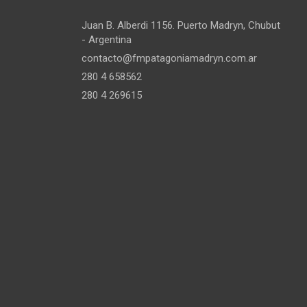
Juan B. Alberdi 1156. Puerto Madryn, Chubut
- Argentina
contacto@fmpatagoniamadryn.com.ar
280 4 658562
280 4 269615