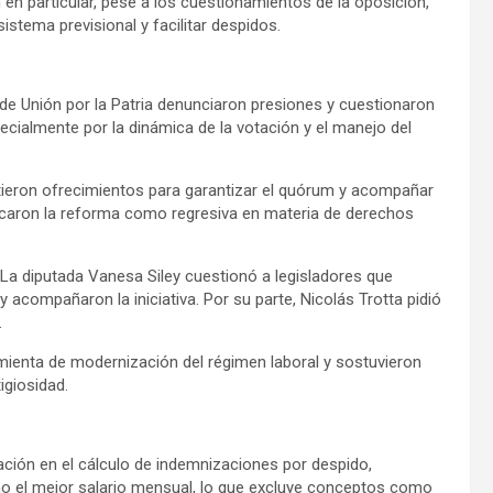
 en particular, pese a los cuestionamientos de la oposición,
istema previsional y facilitar despidos.
de Unión por la Patria denunciaron presiones y cuestionaron
ecialmente por la dinámica de la votación y el manejo del
stieron ofrecimientos para garantizar el quórum y acompañar
lificaron la reforma como regresiva en materia de derechos
. La diputada Vanesa Siley cuestionó a legisladores que
 acompañaron la iniciativa. Por su parte, Nicolás Trotta pidió
.
ienta de modernización del régimen laboral y sostuvieron
igiosidad.
ación en el cálculo de indemnizaciones por despido,
o el mejor salario mensual, lo que excluye conceptos como