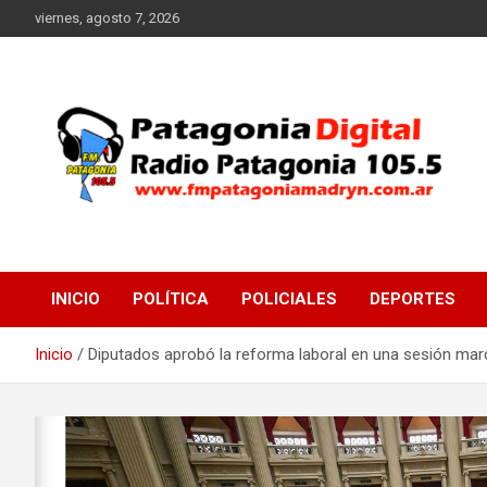
Saltar
viernes, agosto 7, 2026
al
contenido
Radio Patagonia 105.5
FM Patagonia Madryn
INICIO
POLÍTICA
POLICIALES
DEPORTES
Inicio
Diputados aprobó la reforma laboral en una sesión mar