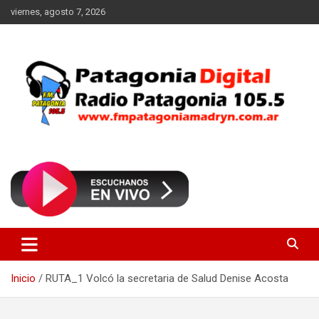
Saltar
viernes, agosto 7, 2026
al
contenido
Radio Patagonia 105.5
FM Patagonia Madryn
Inicio
RUTA_1 Volcó la secretaria de Salud Denise Acosta