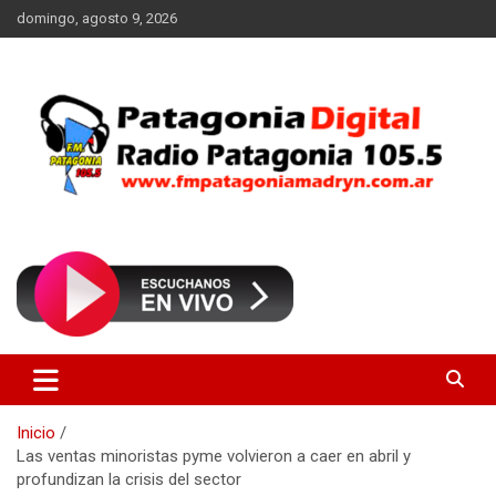
Saltar
domingo, agosto 9, 2026
al
contenido
Radio Patagonia 105.5
FM Patagonia Madryn
Inicio
Las ventas minoristas pyme volvieron a caer en abril y
profundizan la crisis del sector