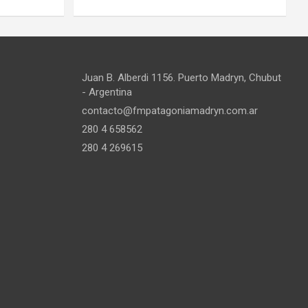
Juan B. Alberdi 1156. Puerto Madryn, Chubut
- Argentina
contacto@fmpatagoniamadryn.com.ar
280 4 658562
280 4 269615