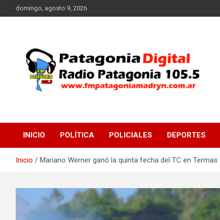
Saltar
domingo, agosto 9, 2026
al
contenido
Radio Patagonia 105.5
FM Patagonia Madryn
INICIO
POLÍTICA
POLICIALES
DEPORTES
Inicio
Mariano Werner ganó la quinta fecha del TC en Termas