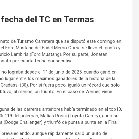
 fecha del TC en Termas
onato de Turismo Carretera que se disputó este domingo en
 el Ford Mustang del Fadel Memo Corse se llevó el triunfo y
ricio Lambiris (Ford Mustang). Por su parte, Jonatan
onato por cuarta fecha consecutiva.
ue no lograba desde el 1° de junio de 2025, cuando ganó en
no lugar entre los máximos ganadores de la historia de la
 Gradassi (30). Por si fuera poco, igualó un récord que solo
tuvo, al menos, un triunfo. En el caso de Werner, viene
guna de las carreras anteriores había terminado en el top10,
a 0s119 del poleman, Matías Rossi (Toyota Camry), ganó su
da (Dodge Challenger) y triunfó de punta a punta en la Final.
ano prevaleciendo, aunque rápidamente salió un auto de