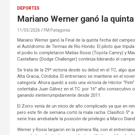
DEPORTES
Mariano Werner ganó la quinta
11/05/2026
FM Patagonia
Mariano Werner ganó la Final de la quinta fecha del campe
el Autódromo de Termas de Río Hondo. El piloto que tripula
el podio lo completaron Matías Rossi (Toyota Camry) y Mau
Castellano (Dodge Challenger) continúa liderando el campe
Se trata de la 29ª victoria desde su debut en el TC, algo q
Alta Gracia, Córdoba. El entrerriano se mantiene en el nove
categoría. Ahora quedó a solo una victoria de Héctor “Pirín”
ostentaba Juan Gálvez en el TC: por 16° año consecutivo ob
ganando ininterrumpidamente desde 2011.
El Zorro venía de un inicio de año complicado ya que en nin
pero este fin de semana cortó la mala racha. Clasificó 5° 
serie tras arrebatarle la posición de privilegio a Marco Dian
Werner y Rossi largaron en la primera fila, con el entrerri