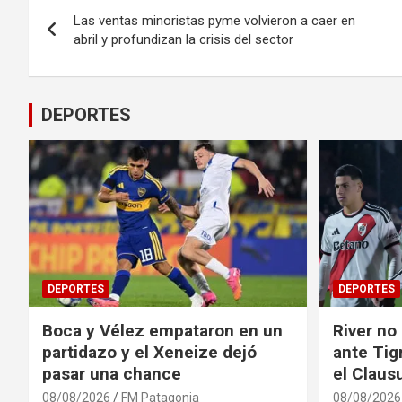
Navegación
Las ventas minoristas pyme volvieron a caer en
de
abril y profundizan la crisis del sector
entradas
DEPORTES
DEPORTES
DEPORTES
Boca y Vélez empataron en un
River no
partidazo y el Xeneize dejó
ante Tig
pasar una chance
el Claus
08/08/2026
FM Patagonia
08/08/2026