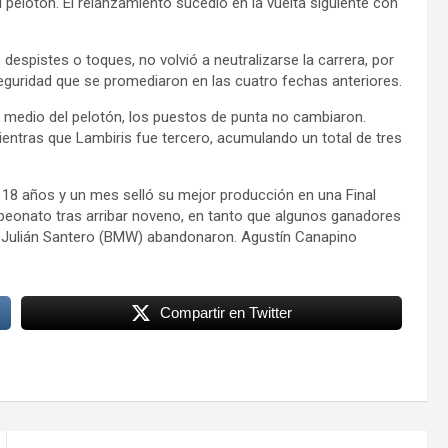
 pelotón. El relanzamiento sucedió en la vuelta siguiente con
despistes o toques, no volvió a neutralizarse la carrera, por
seguridad que se promediaron en las cuatro fechas anteriores.
 medio del pelotón, los puestos de punta no cambiaron.
ientras que Lambiris fue tercero, acumulando un total de tres
 18 años y un mes selló su mejor producción en una Final
peonato tras arribar noveno, en tanto que algunos ganadores
 Julián Santero (BMW) abandonaron. Agustín Canapino
Compartir en Twitter