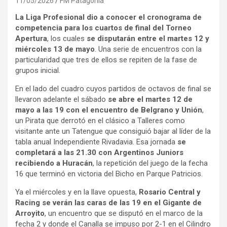
11/05/2026
FM Patagonia
La Liga Profesional dio a conocer el cronograma de
competencia para los cuartos de final del Torneo
Apertura
, los cuales
se disputarán entre el martes 12 y
miércoles 13 de mayo
. Una serie de encuentros con la
particularidad que tres de ellos se repiten de la fase de
grupos inicial.
En el lado del cuadro cuyos partidos de octavos de final se
llevaron adelante el sábado
se abre el martes 12 de
mayo a las 19 con el encuentro de Belgrano y Unión
,
un Pirata que derrotó en el clásico a Talleres como
visitante ante un Tatengue que consiguió bajar al líder de la
tabla anual Independiente Rivadavia. Esa jornada
se
completará a las 21.30 con Argentinos Juniors
recibiendo a Huracán
, la repetición del juego de la fecha
16 que terminó en victoria del Bicho en Parque Patricios.
Ya el miércoles y en la llave opuesta,
Rosario Central y
Racing se verán las caras de las 19 en el Gigante de
Arroyito
, un encuentro que se disputó en el marco de la
fecha 2 y donde el Canalla se impuso por 2-1 en el Cilindro