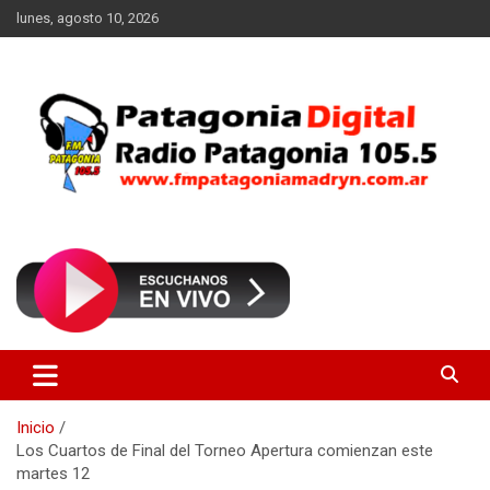
Saltar
lunes, agosto 10, 2026
al
contenido
Radio Patagonia 105.5
FM Patagonia Madryn
Inicio
Los Cuartos de Final del Torneo Apertura comienzan este
martes 12