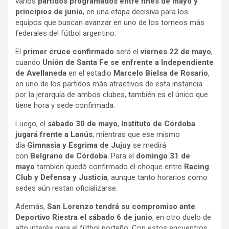
varios
partidos programados entre fines de mayo y
principios de junio
, en una etapa decisiva para los
equipos que buscan avanzar en uno de los torneos más
federales del fútbol argentino.
El
primer cruce confirmado
será el
viernes 22 de mayo
,
cuando
Unión de Santa Fe se enfrente a Independiente
de Avellaneda
en el estadio
Marcelo Bielsa de Rosario
,
en uno de los partidos más atractivos de esta instancia
por la jerarquía de ambos clubes, también es el único que
tiene hora y sede confirmada.
Luego, el
sábado 30 de mayo
,
Instituto de Córdoba
jugará frente a Lanús
, mientras que ese mismo
día
Gimnasia y Esgrima de Jujuy
se medirá
con
Belgrano de Córdoba
. Para el
domingo 31 de
mayo
también quedó confirmado el choque entre
Racing
Club y Defensa y Justicia
, aunque tanto horarios como
sedes aún restan oficializarse.
Además,
San Lorenzo tendrá su compromiso ante
Deportivo Riestra el sábado 6 de junio
, en otro duelo de
alto interés para el fútbol porteño. Con estos encuentros,