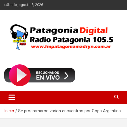
Saltar
sábado, agosto 8, 2026
al
contenido
Radio Patagonia 105.5
FM Patagonia Madryn
Inicio
Se programaron varios encuentros por Copa Argentina