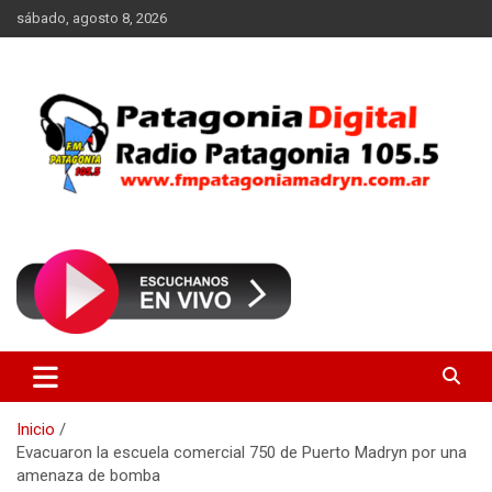
Saltar
sábado, agosto 8, 2026
al
contenido
Radio Patagonia 105.5
FM Patagonia Madryn
Inicio
Evacuaron la escuela comercial 750 de Puerto Madryn por una
amenaza de bomba