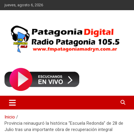
Saltar
jueves, agosto 6, 2026
al
contenido
Radio Patagonia 105.5
FM Patagonia Madryn
Inicio
Provincia reinauguró la histórica “Escuela Redonda” de 28 de
Julio tras una importante obra de recuperación integral