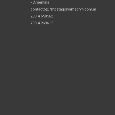
- Argentina
contacto@fmpatagoniamadryn.com.ar
280 4 658562
280 4 269615