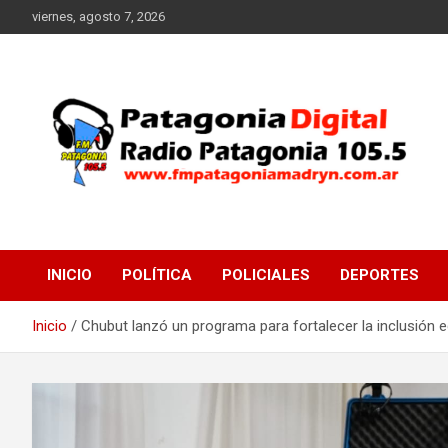
Saltar
viernes, agosto 7, 2026
al
contenido
Radio Patagonia 105.5
FM Patagonia Madryn
INICIO
POLÍTICA
POLICIALES
DEPORTES
Inicio
Chubut lanzó un programa para fortalecer la inclusión 