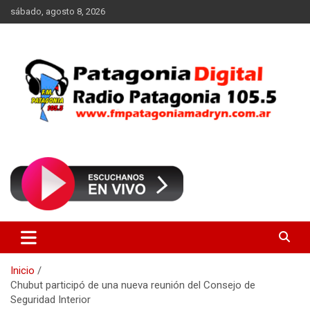
Saltar
sábado, agosto 8, 2026
al
contenido
Radio Patagonia 105.5
FM Patagonia Madryn
Inicio
Chubut participó de una nueva reunión del Consejo de
Seguridad Interior