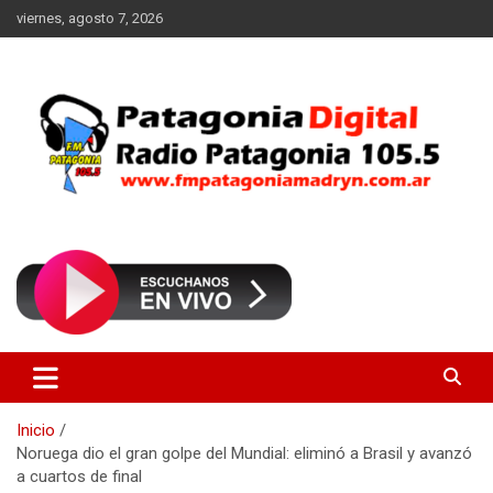
Saltar
viernes, agosto 7, 2026
al
contenido
Radio Patagonia 105.5
FM Patagonia Madryn
Inicio
Noruega dio el gran golpe del Mundial: eliminó a Brasil y avanzó
a cuartos de final