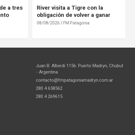
de a tres
River visita a Tigre con la
into
obligación de volver a ganar
08/08/2026
FM Patagonia
Juan B. Alberdi 1156. Puerto Madryn, Chubut
- Argentina
contacto@fmpatagoniamadryn.com.ar
280 4 658562
280 4 269615