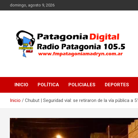
Saltar
domingo, agosto 9, 2026
al
contenido
Radio Patagonia 105.5
FM Patagonia Madryn
INICIO
POLÍTICA
POLICIALES
DEPORTES
Inicio
Chubut | Seguridad vial: se retiraron de la vía pública 