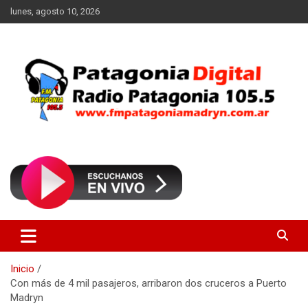
Saltar
lunes, agosto 10, 2026
al
contenido
Radio Patagonia 105.5
FM Patagonia Madryn
Inicio
Con más de 4 mil pasajeros, arribaron dos cruceros a Puerto
Madryn