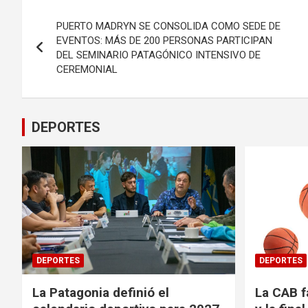
Navegación
PUERTO MADRYN SE CONSOLIDA COMO SEDE DE
de
EVENTOS: MÁS DE 200 PERSONAS PARTICIPAN
DEL SEMINARIO PATAGÓNICO INTENSIVO DE
entradas
CEREMONIAL
DEPORTES
DEPORTES
DEPORTES
La Patagonia definió el
La CAB f