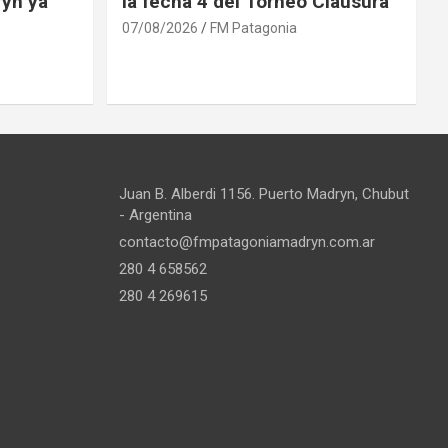
ryn ya
la fecha 4 del Torneo Clausura
07/08/2026
FM Patagonia
Juan B. Alberdi 1156. Puerto Madryn, Chubut
- Argentina
contacto@fmpatagoniamadryn.com.ar
280 4 658562
280 4 269615