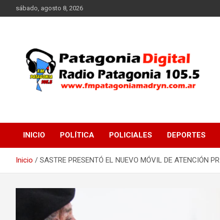
Saltar
sábado, agosto 8, 2026
al
contenido
Radio Patagonia 105.5
FM Patagonia Madryn
INICIO
POLÍTICA
POLICIALES
DEPORTES
Inicio
SASTRE PRESENTÓ EL NUEVO MÓVIL DE ATENCIÓN PR