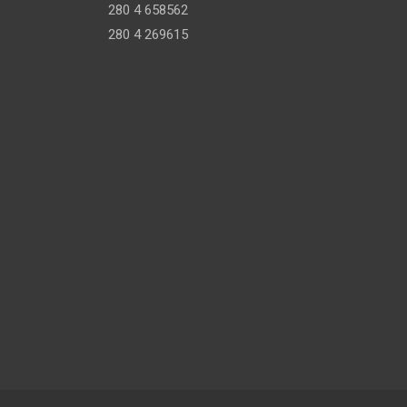
280 4 658562
280 4 269615