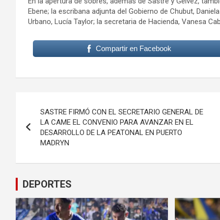
En la apertura de sobres, además de Sastre y Gelvez, tambi
Ebene; la escribana adjunta del Gobierno de Chubut, Daniela 
Urbano, Lucía Taylor; la secretaria de Hacienda, Vanesa Cab
Compartir en Facebook
Navegación
SASTRE FIRMÓ CON EL SECRETARIO GENERAL DE
de
LA CAME EL CONVENIO PARA AVANZAR EN EL
DESARROLLO DE LA PEATONAL EN PUERTO
entradas
MADRYN
DEPORTES