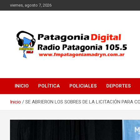
Saltar
viernes, agosto 7, 2026
al
contenido
Radio Patagonia 105.5
FM Patagonia Madryn
INICIO
POLÍTICA
POLICIALES
DEPORTES
Inicio
SE ABRIERON LOS SOBRES DE LA LICITACIÓN PARA 