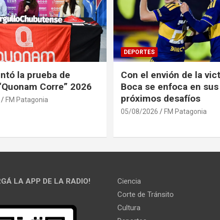
DEPORTES
ntó la prueba de
Con el envión de la vict
 “Quonam Corre” 2026
Boca se enfoca en sus
próximos desafíos
FM Patagonia
05/08/2026
FM Patagonia
GÁ LA APP DE LA RADIO!
Ciencia
Corte de Tránsito
Cultura