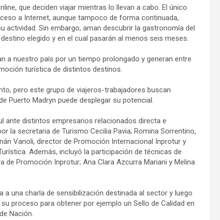
line, que deciden viajar mientras lo llevan a cabo. El único
acceso a Internet, aunque tampoco de forma continuada,
u actividad. Sin embargo, aman descubrir la gastronomía del
 del destino elegido y en el cual pasarán al menos seis meses.
an a nuestro país por un tiempo prolongado y generan entre
ción turística de distintos destinos.
to, pero este grupo de viajeros-trabajadores buscan
nde Puerto Madryn puede desplegar su potencial.
l ante distintos empresarios relacionados directa e
por la secretaria de Turismo Cecilia Pavia; Romina Sorrentino,
nán Vanoli, director de Promoción Internacional Inprotur y
urística. Además, incluyó la participación de técnicas de
de Promoción Inprotur; Ana Clara Azcurra Mariani y Melina
 a una charla de sensibilización destinada al sector y luego
su proceso para obtener por ejemplo un Sello de Calidad en
 de Nación.