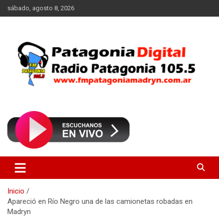
Saltar
sábado, agosto 8, 2026
al
contenido
Radio Patagonia 105.5
FM Patagonia Madryn
Inicio
Apareció en Río Negro una de las camionetas robadas en
Madryn