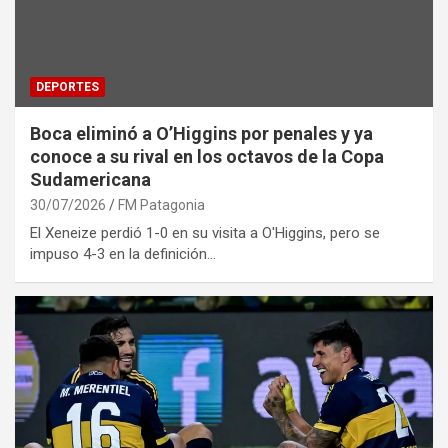
DEPORTES
Boca eliminó a O’Higgins por penales y ya
conoce a su rival en los octavos de la Copa
Sudamericana
30/07/2026
FM Patagonia
El Xeneize perdió 1-0 en su visita a O'Higgins, pero se
impuso 4-3 en la definición…