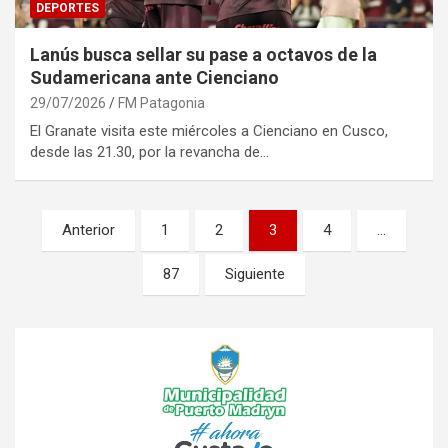
DEPORTES
Lanús busca sellar su pase a octavos de la
Sudamericana ante Cienciano
29/07/2026
FM Patagonia
El Granate visita este miércoles a Cienciano en Cusco,
desde las 21.30, por la revancha de…
Paginación
Anterior
1
2
3
4
…
de
87
Siguiente
entradas