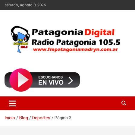
Saltar
sábado, agosto 8, 2026
al
contenido
Radio Patagonia 105.5
FM Patagonia Madryn
Inicio
Blog
Deportes
Página 3