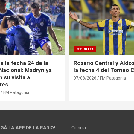
DEPORTES
 la fecha 24 de la
Rosario Central y Aldos
Nacional: Madryn ya
la fecha 4 del Torneo 
 su visita a
07/08/2026
FM Patagonia
tes
FM Patagonia
GÁ LA APP DE LA RADIO!
Ciencia