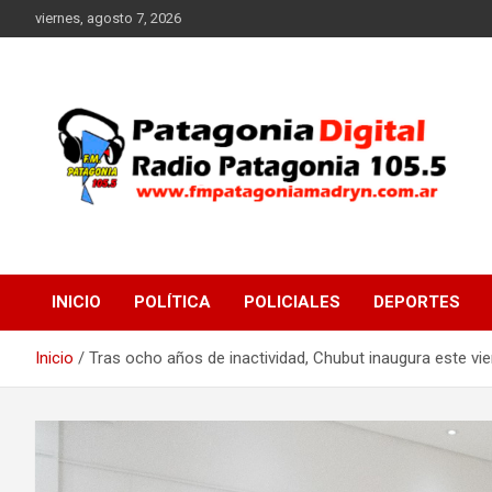
Saltar
viernes, agosto 7, 2026
al
contenido
Radio Patagonia 105.5
FM Patagonia Madryn
INICIO
POLÍTICA
POLICIALES
DEPORTES
Inicio
Tras ocho años de inactividad, Chubut inaugura este vie