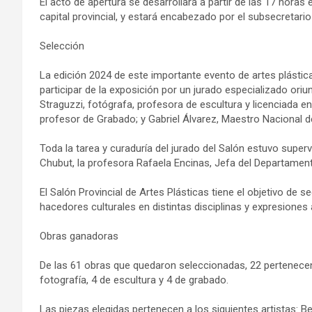
El acto de apertura se desarrollará a partir de las 17 horas 
capital provincial, y estará encabezado por el subsecretario
Selección
La edición 2024 de este importante evento de artes plásti
participar de la exposición por un jurado especializado or
Straguzzi, fotógrafa, profesora de escultura y licenciada en
profesor de Grabado; y Gabriel Álvarez, Maestro Nacional de 
Toda la tarea y curaduría del jurado del Salón estuvo superv
Chubut, la profesora Rafaela Encinas, Jefa del Departament
El Salón Provincial de Artes Plásticas tiene el objetivo de
hacedores culturales en distintas disciplinas y expresiones a
Obras ganadoras
De las 61 obras que quedaron seleccionadas, 22 pertenecen a
fotografía, 4 de escultura y 4 de grabado.
Las piezas elegidas pertenecen a los siguientes artistas: Betin