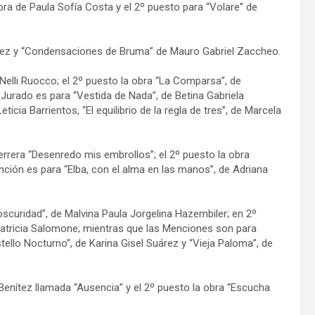
bra de Paula Sofía Costa y el 2º puesto para “Volare” de
ítez y “Condensaciones de Bruma” de Mauro Gabriel Zaccheo.
a Nelli Ruocco; el 2º puesto la obra “La Comparsa”, de
 Jurado es para “Vestida de Nada”, de Betina Gabriela
icia Barrientos, “El equilibrio de la regla de tres”, de Marcela
Herrera “Desenredo mis embrollos”; el 2º puesto la obra
nción es para “Elba, con el alma en las manos”, de Adriana
 oscuridad”, de Malvina Paula Jorgelina Hazembiler; en 2º
 Patricia Salomone; mientras que las Menciones son para
ello Nocturno”, de Karina Gisel Suárez y “Vieja Paloma”, de
 Benítez llamada “Ausencia” y el 2º puesto la obra “Escucha