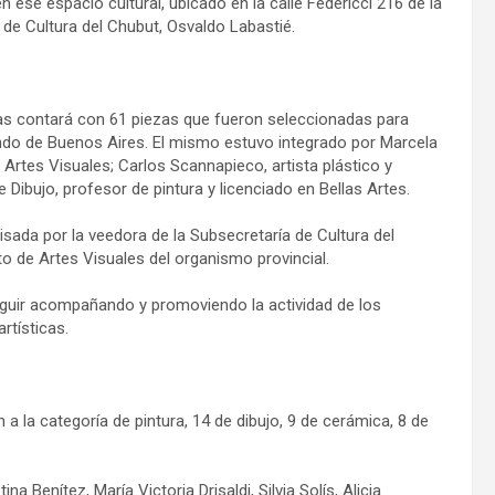
en ese espacio cultural, ubicado en la calle Federicci 216 de la
 de Cultura del Chubut, Osvaldo Labastié.
cas contará con 61 piezas que fueron seleccionadas para
iundo de Buenos Aires. El mismo estuvo integrado por Marcela
 Artes Visuales; Carlos Scannapieco, artista plástico y
Dibujo, profesor de pintura y licenciado en Bellas Artes.
isada por la veedora de la Subsecretaría de Cultura del
o de Artes Visuales del organismo provincial.
 seguir acompañando y promoviendo la actividad de los
rtísticas.
 la categoría de pintura, 14 de dibujo, 9 de cerámica, 8 de
a Benítez, María Victoria Drisaldi, Silvia Solís, Alicia