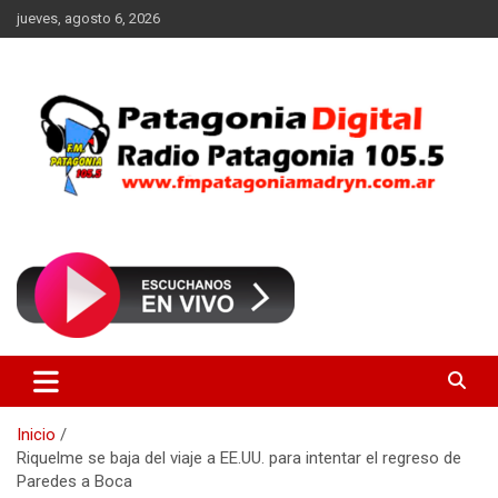
Saltar
jueves, agosto 6, 2026
al
contenido
Radio Patagonia 105.5
FM Patagonia Madryn
Inicio
Riquelme se baja del viaje a EE.UU. para intentar el regreso de
Paredes a Boca