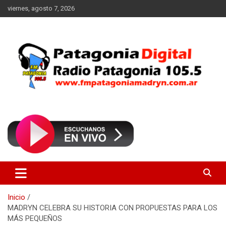
Saltar
viernes, agosto 7, 2026
al
contenido
Radio Patagonia 105.5
FM Patagonia Madryn
Inicio
MADRYN CELEBRA SU HISTORIA CON PROPUESTAS PARA LOS
MÁS PEQUEÑOS